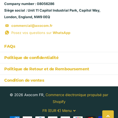
Company number : 08056286
Siège social : Unit 11 Capitol Industrial Park, Capitol Way,
London, England, NW9 0EQ
commercial@axocom.fr
Posez vos questions sur
WhatsApp
FAQs
Politique de confidentialité
Politique de Retour et de Remboursement
Condition de ventes
©
2026
Axocom FR,
Commerce électronique propulsé par
Shopify
FR (EUR €)
Menu